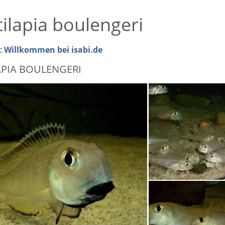
ilapia boulengeri
r:
Willkommen bei isabi.de
APIA BOULENGERI
Xenotilapia bouleng