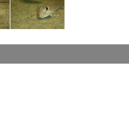
eri
Xenotilapia boulengeri