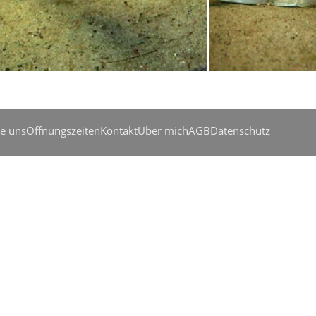
a boulengeri
Xenotilapia bouleng
ie uns
Öffnungszeiten
Kontakt
Über mich
AGB
Datenschutz