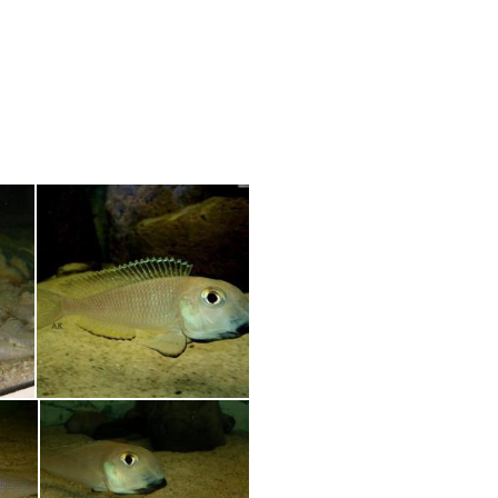
eri
Xenotilapia boulengeri