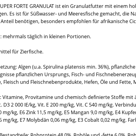
UPER FORTE GRANULAT ist ein Granulatfutter mit einem hoh
lgen. Es ist für Süßwasser- und Meeresfische gemacht, die
 Anteil benötigen, besonders empfohlen für afrikanische Cic
mehrmals täglich in kleinen Portionen.
ittel für Zierfische.
ung: Algen (u.a. Spirulina platensis min. 36%), pflanzliche
nisse pflanzlichen Ursprungs, Fisch- und Fischnebenerzeug
, Fleisch und Fleischnebenprodukte, Hefen, Öle und Fette, M
: Vitamine, Provitamine und chemisch definierte Stoffe mit ä
it. D3 2 000 IE/kg, Vit. E 200 mg/kg, Vit. C 540 mg/kg. Verb
0 mg/kg, E6 Zink 11,5 mg/kg, E5 Mangan 9,0 mg/kg, E4 Kupfer
6 mg/kg, E7 Molybdän 0,06 mg/kg, E3 Cobalt 0,02 mg/kg. Farb
Bestandteile: Rohprotein 48,0%, Rohöle und -fette 6,0%, Roh