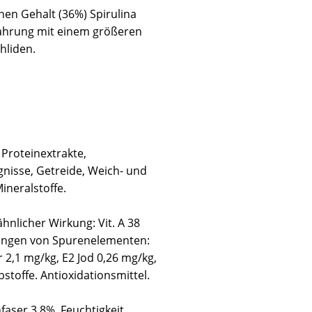
en Gehalt (36%) Spirulina
 Nahrung mit einem größeren
hliden.
 Proteinextrakte,
nisse, Getreide, Weich- und
ineralstoffe.
hnlicher Wirkung: Vit. A 38
indungen von Spurenelementen:
 2,1 mg/kg, E2 Jod 0,26 mg/kg,
stoffe. Antioxidationsmittel.
faser 3,8%, Feuchtigkeit