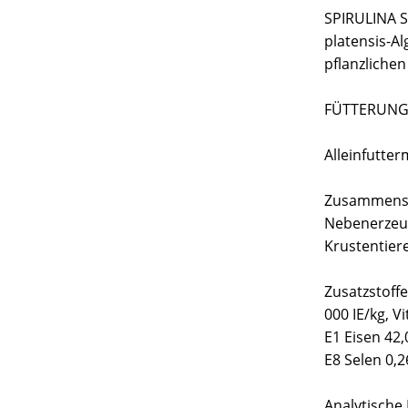
SPIRULINA S
platensis-A
pflanzlichen
FÜTTERUNG: 
Alleinfutterm
Zusammensetz
Nebenerzeug
Krustentiere
Zusatzstoffe
000 IE/kg, V
E1 Eisen 42,
E8 Selen 0,2
Analytische 