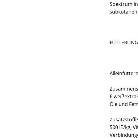
Spektrum in
subkutanen 
FÜTTERUNG: 
Alleinfutterm
Zusammenset
Eiweißextrak
Öle und Fett
Zusatzstoffe
500 IE/kg, V
Verbindunge